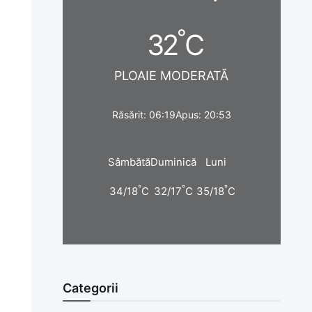
°
32
C
PLOAIE MODERATĂ
Răsărit: 06:19
Apus: 20:53
Sâmbătă
Duminică
Luni
°
°
°
34/18
C
32/17
C
35/18
C
Categorii