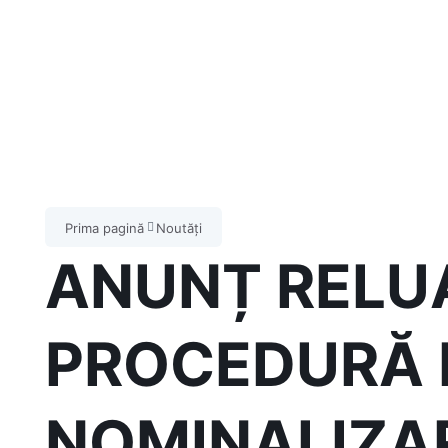
Prima pagină
Noutăți
ANUNȚ RELU
PROCEDURĂ D
NOMINALIZAR