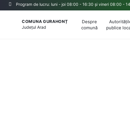
Program de lucru: luni - joi 08:00 - 16:30 și vineri 08:00 - 1
Despre
Autoritățil
COMUNA GURAHONȚ
Județul
Arad
comună
publice loc