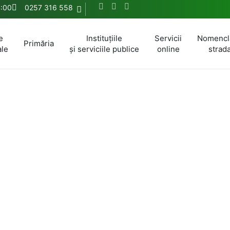
4:00
0257 316 558
e
Instituțiile
Servicii
Nomencl
Primăria
ale
și serviciile publice
online
strada